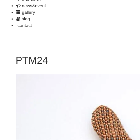
news&event
gallery
blog
contact
PTM24