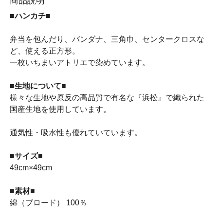
商品説明
■ハンカチ■
弁当を包んだり、バンダナ、三角巾、センタークロスな
ど、使える正方形。
一枚いちまいアトリエで染めています。
■生地について■
様々な生地や原反の高品質で有名な『浜松』で織られた
国産生地を使用しています。
通気性・吸水性も優れていています。
■サイズ■
49cm×49cm
■素材■
綿（ブロード） 100％