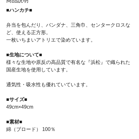
商品説明
■ハンカチ■
弁当を包んだり、バンダナ、三角巾、センタークロスな
ど、使える正方形。
一枚いちまいアトリエで染めています。
■生地について■
様々な生地や原反の高品質で有名な『浜松』で織られた
国産生地を使用しています。
通気性・吸水性も優れていています。
■サイズ■
49cm×49cm
■素材■
綿（ブロード） 100％