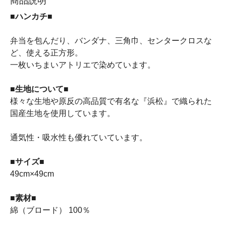
商品説明
■ハンカチ■
弁当を包んだり、バンダナ、三角巾、センタークロスな
ど、使える正方形。
一枚いちまいアトリエで染めています。
■生地について■
様々な生地や原反の高品質で有名な『浜松』で織られた
国産生地を使用しています。
通気性・吸水性も優れていています。
■サイズ■
49cm×49cm
■素材■
綿（ブロード） 100％