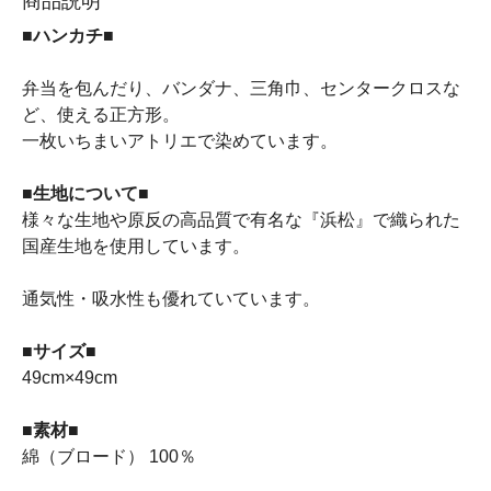
商品説明
■ハンカチ■
弁当を包んだり、バンダナ、三角巾、センタークロスな
ど、使える正方形。
一枚いちまいアトリエで染めています。
■生地について■
様々な生地や原反の高品質で有名な『浜松』で織られた
国産生地を使用しています。
通気性・吸水性も優れていています。
■サイズ■
49cm×49cm
■素材■
綿（ブロード） 100％