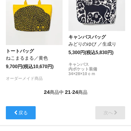
キャンバスバッグ
みどりのゆび ／生成り
トートバッグ
5,300円(税込5,830円)
ねこまるまる／黄色
キャンバス
9,700円(税込10,670円)
内ポケット装備
34×28×10ｃｍ
オーダーメイド商品
24
21
24
商品中
-
商品
戻る
次へ